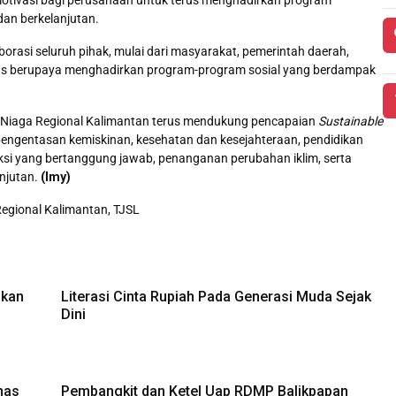
an berkelanjutan.
borasi seluruh pihak, mulai dari masyarakat, pemerintah daerah,
rus berupaya menghadirkan program-program sosial yang berdampak
ra Niaga Regional Kalimantan terus mendukung pencapaian
Sustainable
engentasan kemiskinan, kesehatan dan kesejahteraan, pendidikan
uksi yang bertanggung jawab, penanganan perubahan iklim, serta
njutan.
(Imy)
Regional Kalimantan
,
TJSL
fkan
Literasi Cinta Rupiah Pada Generasi Muda Sejak
Dini
nas
Pembangkit dan Ketel Uap RDMP Balikpapan