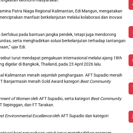
amina Patra Niaga Regional Kalimantan, Edi Mangun, mengatakan
enciptakan manfaat berkelanjutan melalui kolaborasi dan inovasi
 berfokus pada bantuan jangka pendek, tetapi juga mendorong
itas, serta menghadirkan solusi berkelanjutan terhadap tantangan
aan,” ujar Edi.
sebut turut mendapat pengakuan internasional melalui ajang 18th
digelar di Bangkok, Thailand, pada 23 April 2026 lalu.
nal Kalimantan meraih sejumlah penghargaan. AFT Supadio meraih
 IT Banjarmasin meraih Gold Award kategori
Best Community
ment of Women
oleh AFT Supadio, serta kategori
Best Community
T Sepinggan, dan FT Tarakan.
st Environmental Excellence
oleh AFT Supadio dan kategori
otivasi bagi perusahaan untuk terus menghadirkan program