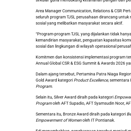
Area Manager Communication, Relations & CSR Pert
seluruh program TJSL perusahaan dirancang untuk m
sosial yang melibatkan masyarakat secara aktif.
“Program-program TJSL yang dijalankan tidak hanya
kemandirian masyarakat, penguatan kapasitas komun
sosial dan lingkungan di wilayah operasional perusah
Komitmen dan konsistensi implementasi program ter
Annual Global CSR & ESG Summit & Awards 2026 yang 
Dalam ajang tersebut, Pertamina Patra Niaga Regio
Gold Award kategori
Product Excellence
, sementara
Program
.
Selain itu, Silver Award diraih pada kategori
Empower
Program
oleh AFT Supadio, AFT Syamsudin Noor, AF
Sementara itu, Bronze Award
diraih pada kategori
Be
Empowerment of Women
oleh IT Pontianak.
Edi menambahkan, penghargaan tersebut menjadi m