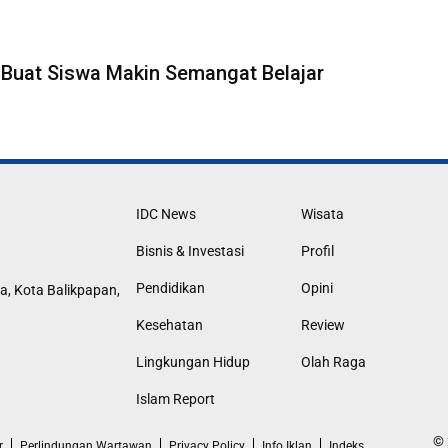
Buat Siswa Makin Semangat Belajar
IDC News
Wisata
Bisnis & Investasi
Profil
Pendidikan
Opini
a, Kota Balikpapan,
Kesehatan
Review
Lingkungan Hidup
Olah Raga
Islam Report
© 
r
Perlindungan Wartawan
Privacy Policy
Info Iklan
Indeks