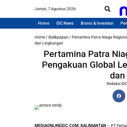
Jumat, 7 Agustus 2026
Home
IDC News
Bisnis & Investasi
Pen
Home
/
Balikpapan
/
Pertamina Patra Niaga Region
dan Lingkungan
Pertamina Patra Nia
Pengakuan Global L
dan
Redaksi ID
MEDIAONLINEIDC.COM;
KALIMANTAN
— PT Perta