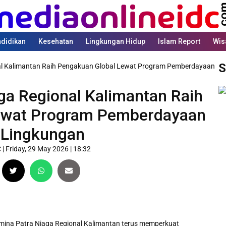
didikan
Kesehatan
Lingkungan Hidup
Islam Report
Wis
S
al Kalimantan Raih Pengakuan Global Lewat Program Pemberdayaan
ga Regional Kalimantan Raih
ewat Program Pemberdayaan
 Lingkungan
C
|
Friday, 29 May 2026 | 18:32
mina Patra Niaga Regional Kalimantan terus memperkuat