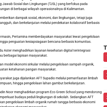
Jawab Sosial dan Lingkungan (TJSL) yang berfokus pada
ungan di berbagai wilayah operasionalnya di Kalimantan.
berikan dampak sosial, ekonomi, dan lingkungan, tetapi juga
angguh, dan berkelanjutan melalui pendekatan kolaboratif berbasis
armasin, Pertamina memberdayakan masyarakat lewat pengelolaan
 hingga penguatan kesiapsiagaan bencana berbasis komunitas.
T
du Aster menghadirkan layanan kesehatan digital terintegrasi
 berbagai lapisan masyarakat.
model ekonomi sirkular melalui pengelolaan sampah organik,
nguatan ketahanan pangan masyarakat.
yarakat juga dijalankan AFT Supadio melalui pemanfaatan limbah
empuan, hingga pengelolaan lahan gambut berkelanjutan.
sudin Noor menghadirkan program Eco Green School yang mendorong
mperkuat budaya peduli lingkungan di sekolah. Sedangkan AFT
n pengelolaan limbah organik rumah tangga berbasis ekonomi
ningkatan ekonomi masyarakat.