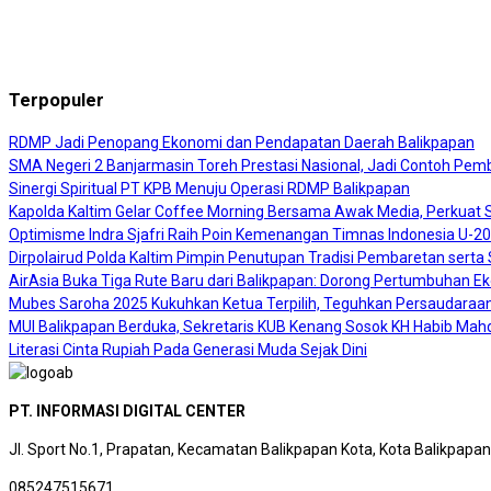
Terpopuler
RDMP Jadi Penopang Ekonomi dan Pendapatan Daerah Balikpapan
SMA Negeri 2 Banjarmasin Toreh Prestasi Nasional, Jadi Contoh Pembi
Sinergi Spiritual PT KPB Menuju Operasi RDMP Balikpapan
Kapolda Kaltim Gelar Coffee Morning Bersama Awak Media, Perkuat Si
Optimisme Indra Sjafri Raih Poin Kemenangan Timnas Indonesia U-2
Dirpolairud Polda Kaltim Pimpin Penutupan Tradisi Pembaretan sert
AirAsia Buka Tiga Rute Baru dari Balikpapan: Dorong Pertumbuhan E
Mubes Saroha 2025 Kukuhkan Ketua Terpilih, Teguhkan Persaudaraan
MUI Balikpapan Berduka, Sekretaris KUB Kenang Sosok KH Habib Mah
Literasi Cinta Rupiah Pada Generasi Muda Sejak Dini
PT. INFORMASI DIGITAL CENTER
Jl. Sport No.1, Prapatan, Kecamatan Balikpapan Kota, Kota Balikpapa
085247515671