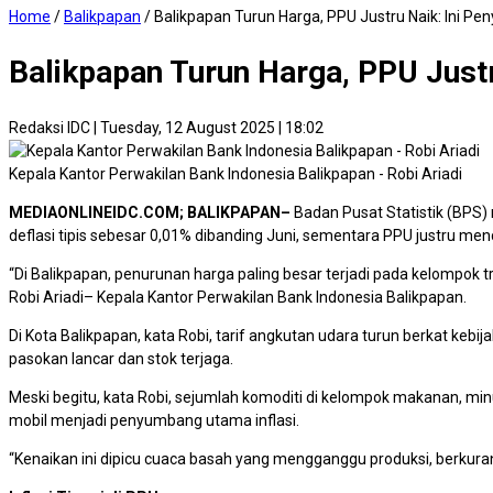
Home
/
Balikpapan
/
Balikpapan Turun Harga, PPU Justru Naik: Ini Pe
Balikpapan Turun Harga, PPU Justr
Redaksi IDC
|
Tuesday, 12 August 2025 | 18:02
Kepala Kantor Perwakilan Bank Indonesia Balikpapan - Robi Ariadi
MEDIAONLINEIDC.COM; BALIKPAPAN–
Badan Pusat Statistik (BPS
deflasi tipis sebesar 0,01% dibanding Juni, sementara PPU justru menc
“Di Balikpapan, penurunan harga paling besar terjadi pada kelompok 
Robi Ariadi– Kepala Kantor Perwakilan Bank Indonesia Balikpapan.
Di Kota Balikpapan, kata Robi, tarif angkutan udara turun berkat ke
pasokan lancar dan stok terjaga.
Meski begitu, kata Robi, sejumlah komoditi di kelompok makanan, m
mobil menjadi penyumbang utama inflasi.
“Kenaikan ini dipicu cuaca basah yang mengganggu produksi, berkuran