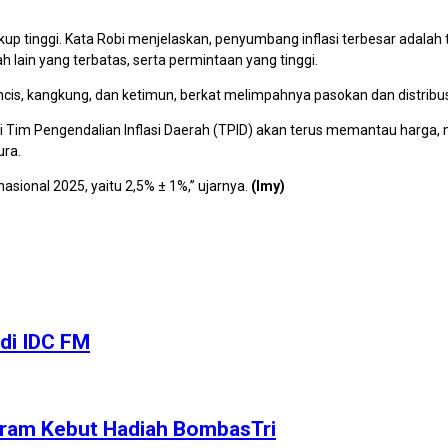
 tinggi. Kata Robi menjelaskan, penyumbang inflasi terbesar adalah t
 lain yang terbatas, serta permintaan yang tinggi.
uncis, kangkung, dan ketimun, berkat melimpahnya pasokan dan distribusi
 Tim Pengendalian Inflasi Daerah (TPID) akan terus memantau harga,
ura.
nasional 2025, yaitu 2,5% ± 1%,” ujarnya.
(Imy)
 di IDC FM
ogram Kebut Hadiah BombasTri