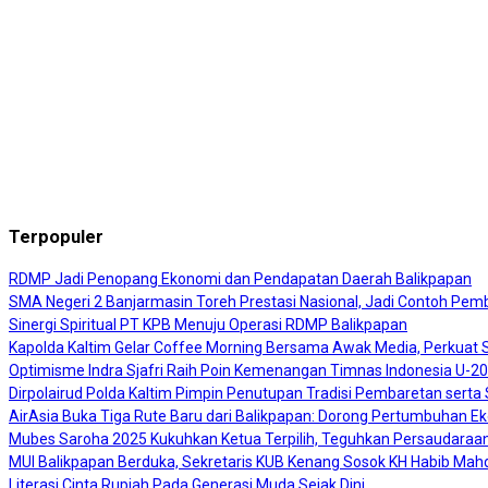
Terpopuler
RDMP Jadi Penopang Ekonomi dan Pendapatan Daerah Balikpapan
SMA Negeri 2 Banjarmasin Toreh Prestasi Nasional, Jadi Contoh Pembi
Sinergi Spiritual PT KPB Menuju Operasi RDMP Balikpapan
Kapolda Kaltim Gelar Coffee Morning Bersama Awak Media, Perkuat Si
Optimisme Indra Sjafri Raih Poin Kemenangan Timnas Indonesia U-2
Dirpolairud Polda Kaltim Pimpin Penutupan Tradisi Pembaretan sert
AirAsia Buka Tiga Rute Baru dari Balikpapan: Dorong Pertumbuhan E
Mubes Saroha 2025 Kukuhkan Ketua Terpilih, Teguhkan Persaudaraan
MUI Balikpapan Berduka, Sekretaris KUB Kenang Sosok KH Habib Mah
Literasi Cinta Rupiah Pada Generasi Muda Sejak Dini