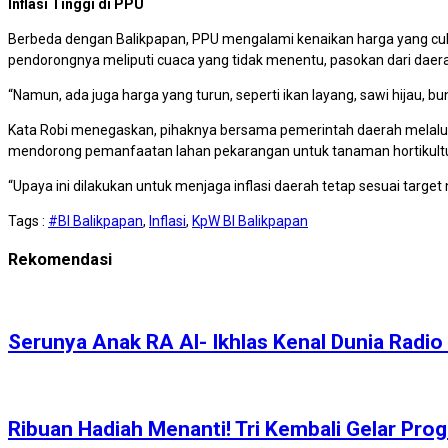
Inflasi Tinggi di PPU
Berbeda dengan Balikpapan, PPU mengalami kenaikan harga yang cukup
pendorongnya meliputi cuaca yang tidak menentu, pasokan dari daerah
“Namun, ada juga harga yang turun, seperti ikan layang, sawi hijau, b
Kata Robi menegaskan, pihaknya bersama pemerintah daerah melalui
mendorong pemanfaatan lahan pekarangan untuk tanaman hortikult
“Upaya ini dilakukan untuk menjaga inflasi daerah tetap sesuai target 
Tags :
#BI Balikpapan
,
Inflasi
,
KpW BI Balikpapan
Rekomendasi
Serunya Anak RA Al- Ikhlas Kenal Dunia Radio
Ribuan Hadiah Menanti! Tri Kembali Gelar Pr