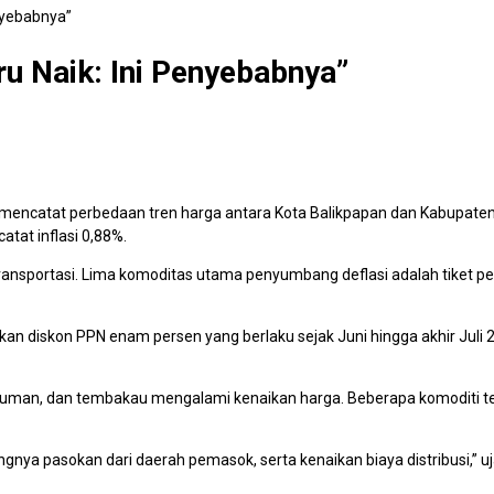
nyebabnya”
u Naik: Ini Penyebabnya”
) mencatat perbedaan tren harga antara Kota Balikpapan dan Kabupate
atat inflasi 0,88%.
transportasi. Lima komoditas utama penyumbang deflasi adalah tiket pe
bijakan diskon PPN enam persen yang berlaku sejak Juni hingga akhir J
inuman, dan tembakau mengalami kenaikan harga. Beberapa komoditi te
gnya pasokan dari daerah pemasok, serta kenaikan biaya distribusi,” uj