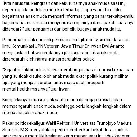
“Kita harus tau keinginan dan kebutuhannya anak muda saat ini,
seperti apa kepedulian mereka terhadap siapa yang dia coblos,
bagaimana anak muda mencari informasi yang benar terkait pemilu,
bagaimana anak muda menyuarakan opininya dan apakah suaranya
didengar?,” ujar pengamat dan peneliti budaya anak muda itu.
Pengamat politik dan ahli pembacaan digital activism big data dari
Ilmu Komunikasi UPN Veteran Jawa Timur Dr. Irwan Dwi Arianto
menjelaskan bahwa rendahnya partisipasi politik anak muda
dipengaruhi oleh narasi-narasi para aktor politik.
“Sejauh ini aktor politik hanya membangun narasi-narasi kekuasaan
yang itu tidak disukai oleh anak muda, aktor politik kurang melihat
apa yang menjadi sorotan anak muda saat ini seperti
mental health misalnya,” ujar Irwan.
Kompleksnya situasi politik saat ini juga dianggap krusial dalam
mempengaruhi anak muda, sehingga perlu langkah-langkah dalam
mempersiapkan anak muda.
Pakar politik sekaligus Wakil Rektor III Universitas Trunojoyo Madura
Surokim, M.Si menyatakan perlu memberikan bekal literasi politik
agar mereka memiliki kesiapan yang mapan saat ini, tidak kagetan