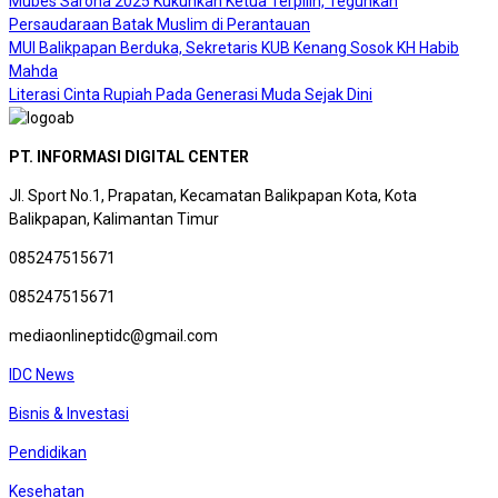
Mubes Saroha 2025 Kukuhkan Ketua Terpilih, Teguhkan
Persaudaraan Batak Muslim di Perantauan
MUI Balikpapan Berduka, Sekretaris KUB Kenang Sosok KH Habib
Mahda
Literasi Cinta Rupiah Pada Generasi Muda Sejak Dini
PT. INFORMASI DIGITAL CENTER
Jl. Sport No.1, Prapatan, Kecamatan Balikpapan Kota, Kota
Balikpapan, Kalimantan Timur
085247515671
085247515671
mediaonlineptidc@gmail.com
IDC News
Bisnis & Investasi
Pendidikan
Kesehatan