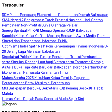
Terpopuler
RDMP Jadi Penopang Ekonomi dan Pendapatan Daerah Balikpapan
SMA Negeri 2 Banjarmasin Toreh Prestasi Nasional, Jadi Contoh
Pembinaan Non-Profit di Dunia Olahraga Pelajar
Sinergi Spiritual PT KPB Menuju Operasi RDMP Balikpapan
Kapolda Kaltim Gelar Coffee Morning Bersama Awak Media, Perkuat
Sinergi dan Transparansi Informasi Publik
Optimisme Indra Sjafri Raih Poin Kemenangan Timnas Indonesia U-
20 Jelang Laga Melawan Uzbekistan
Dirpolairud Polda Kaltim Pimpin Penutupan Tradisi Pembaretan
serta Simulasi Renang Laut bagi Bintara serta Tamtama Remaja
AirAsia Buka Tiga Rute Baru dari Balikpapan: Dorong Pertumbuhan
Ekonomi dan Pariwisata Kalimantan Timur
Mubes Saroha 2025 Kukuhkan Ketua Terpilih, Teguhkan
Persaudaraan Batak Muslim di Perantauan
MUI Balikpapan Berduka, Sekretaris KUB Kenang Sosok KH Habib
Mahda
Literasi Cinta Rupiah Pada Generasi Muda Sejak Dini