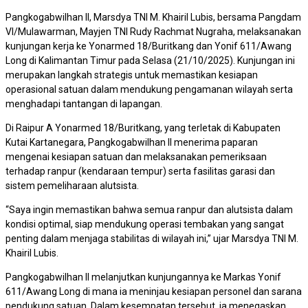
Pangkogabwilhan II, Marsdya TNI M. Khairil Lubis, bersama Pangdam
VI/Mulawarman, Mayjen TNI Rudy Rachmat Nugraha, melaksanakan
kunjungan kerja ke Yonarmed 18/Buritkang dan Yonif 611/Awang
Long di Kalimantan Timur pada Selasa (21/10/2025). Kunjungan ini
merupakan langkah strategis untuk memastikan kesiapan
operasional satuan dalam mendukung pengamanan wilayah serta
menghadapi tantangan di lapangan.
Di Raipur A Yonarmed 18/Buritkang, yang terletak di Kabupaten
Kutai Kartanegara, Pangkogabwilhan II menerima paparan
mengenai kesiapan satuan dan melaksanakan pemeriksaan
terhadap ranpur (kendaraan tempur) serta fasilitas garasi dan
sistem pemeliharaan alutsista.
“Saya ingin memastikan bahwa semua ranpur dan alutsista dalam
kondisi optimal, siap mendukung operasi tembakan yang sangat
penting dalam menjaga stabilitas di wilayah ini,” ujar Marsdya TNI M.
Khairil Lubis.
Pangkogabwilhan II melanjutkan kunjungannya ke Markas Yonif
611/Awang Long di mana ia meninjau kesiapan personel dan sarana
pendukung satuan. Dalam kesempatan tersebut, ia menegaskan