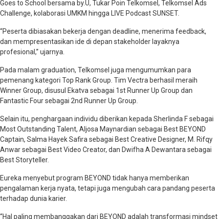
Goes to School bersama by.U, Tukar Poin Telkomsel, Telkomsel Ads
Challenge, kolaborasi UMKM hingga LIVE Podcast SUNSET.
“Peserta dibiasakan bekerja dengan deadline, menerima feedback,
dan mempresentasikan ide di depan stakeholder layaknya
profesional,” ujarnya.
Pada malam graduation, Telkomsel juga mengumumkan para
pemenang kategori Top Rank Group. Tim Vectra berhasil meraih
Winner Group, disusul Ekatva sebagai 1st Runner Up Group dan
Fantastic Four sebagai 2nd Runner Up Group.
Selain itu, penghargaan individu diberikan kepada Sherlinda F sebagai
Most Outstanding Talent, Aljosa Maynardian sebagai Best BEYOND
Captain, Salma Hayek Safira sebagai Best Creative Designer, M. Rifqy
Anwar sebagai Best Video Creator, dan Dwifha A Dewantara sebagai
Best Storyteller.
Eureka menyebut program BEYOND tidak hanya memberikan
pengalaman kerja nyata, tetapi juga mengubah cara pandang peserta
terhadap dunia karier.
“Hal paling membanggakan dari BEYOND adalah transformasi mindset