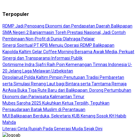
Terpopuler
RDMP Jadi Penopang Ekonomi dan Pendapatan Daerah Balikpapan
SMA Negeri 2 Banjarmasin Toreh Prestasi Nasional, Jadi Contoh
Pembinaan Non-Profit di Dunia Olahraga Pelajar
Sinergi Spiritual PT KPB Menuju Operasi RDMP Balikpapan
Kapolda Kaltim Gelar Coffee Morning Bersama Awak Media, Perkuat
Sinergi dan Transparansi Informasi Publik
Optimisme Indra Sjafri Raih Poin Kemenangan Timnas Indonesia U-
20 Jelang Laga Melawan Uzbekistan
Dirpolairud Polda Kaltim Pimpin Penutupan Tradisi Pembaretan
serta Simulasi Renang Laut bagi Bintara serta Tamtama Remaja
AirAsia Buka Tiga Rute Baru dari Balikpapan: Dorong Pertumbuhan
Ekonomi dan Pariwisata Kalimantan Timur
Mubes Saroha 2025 Kukuhkan Ketua Terpilih, Teguhkan
Persaudaraan Batak Muslim di Perantauan
MUI Balikpapan Berduka, Sekretaris KUB Kenang Sosok KH Habib
Mahda
Literasi Cinta Rupiah Pada Generasi Muda Sejak Dini