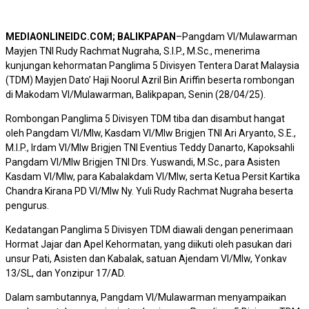
MEDIAONLINEIDC.COM; BALIKPAPAN
–Pangdam VI/Mulawarman
Mayjen TNI Rudy Rachmat Nugraha, S.I.P., M.Sc., menerima
kunjungan kehormatan Panglima 5 Divisyen Tentera Darat Malaysia
(TDM) Mayjen Dato’ Haji Noorul Azril Bin Ariffin beserta rombongan
di Makodam VI/Mulawarman, Balikpapan, Senin (28/04/25).
Rombongan Panglima 5 Divisyen TDM tiba dan disambut hangat
oleh Pangdam VI/Mlw, Kasdam VI/Mlw Brigjen TNI Ari Aryanto, S.E.,
M.I.P., Irdam VI/Mlw Brigjen TNI Eventius Teddy Danarto, Kapoksahli
Pangdam VI/Mlw Brigjen TNI Drs. Yuswandi, M.Sc., para Asisten
Kasdam VI/Mlw, para Kabalakdam VI/Mlw, serta Ketua Persit Kartika
Chandra Kirana PD VI/Mlw Ny. Yuli Rudy Rachmat Nugraha beserta
pengurus.
Kedatangan Panglima 5 Divisyen TDM diawali dengan penerimaan
Hormat Jajar dan Apel Kehormatan, yang diikuti oleh pasukan dari
unsur Pati, Asisten dan Kabalak, satuan Ajendam VI/Mlw, Yonkav
13/SL, dan Yonzipur 17/AD.
Dalam sambutannya, Pangdam VI/Mulawarman menyampaikan