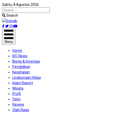
Sabtu, 8 Agustus 2026
Search
Facebook
Twitter
Instagram
Youtube
Menu
Home
IDC News
Bisnis & Investasi
Pendidikan
Kesehatan
Lingkungan Hidup
Islam Report
Wisata
Profil
Opini
Review
Olah Raga