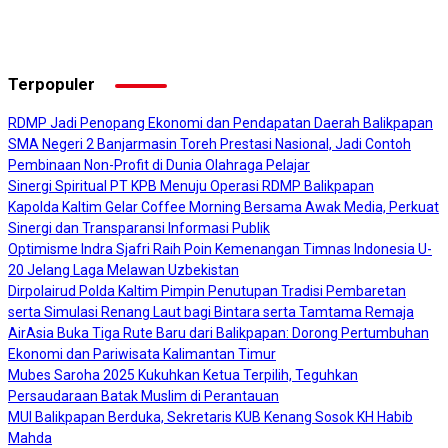
Terpopuler
RDMP Jadi Penopang Ekonomi dan Pendapatan Daerah Balikpapan
SMA Negeri 2 Banjarmasin Toreh Prestasi Nasional, Jadi Contoh
Pembinaan Non-Profit di Dunia Olahraga Pelajar
Sinergi Spiritual PT KPB Menuju Operasi RDMP Balikpapan
Kapolda Kaltim Gelar Coffee Morning Bersama Awak Media, Perkuat
Sinergi dan Transparansi Informasi Publik
Optimisme Indra Sjafri Raih Poin Kemenangan Timnas Indonesia U-
20 Jelang Laga Melawan Uzbekistan
Dirpolairud Polda Kaltim Pimpin Penutupan Tradisi Pembaretan
serta Simulasi Renang Laut bagi Bintara serta Tamtama Remaja
AirAsia Buka Tiga Rute Baru dari Balikpapan: Dorong Pertumbuhan
Ekonomi dan Pariwisata Kalimantan Timur
Mubes Saroha 2025 Kukuhkan Ketua Terpilih, Teguhkan
Persaudaraan Batak Muslim di Perantauan
MUI Balikpapan Berduka, Sekretaris KUB Kenang Sosok KH Habib
Mahda