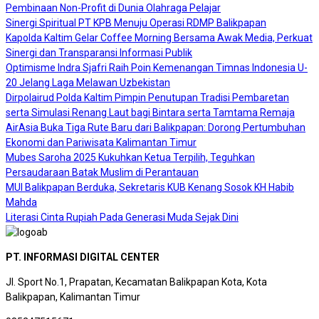
Pembinaan Non-Profit di Dunia Olahraga Pelajar
Sinergi Spiritual PT KPB Menuju Operasi RDMP Balikpapan
Kapolda Kaltim Gelar Coffee Morning Bersama Awak Media, Perkuat
Sinergi dan Transparansi Informasi Publik
Optimisme Indra Sjafri Raih Poin Kemenangan Timnas Indonesia U-
20 Jelang Laga Melawan Uzbekistan
Dirpolairud Polda Kaltim Pimpin Penutupan Tradisi Pembaretan
serta Simulasi Renang Laut bagi Bintara serta Tamtama Remaja
AirAsia Buka Tiga Rute Baru dari Balikpapan: Dorong Pertumbuhan
Ekonomi dan Pariwisata Kalimantan Timur
Mubes Saroha 2025 Kukuhkan Ketua Terpilih, Teguhkan
Persaudaraan Batak Muslim di Perantauan
MUI Balikpapan Berduka, Sekretaris KUB Kenang Sosok KH Habib
Mahda
Literasi Cinta Rupiah Pada Generasi Muda Sejak Dini
PT. INFORMASI DIGITAL CENTER
Jl. Sport No.1, Prapatan, Kecamatan Balikpapan Kota, Kota
Balikpapan, Kalimantan Timur