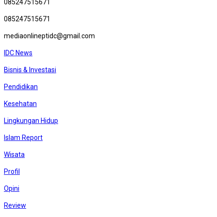
085247515671
085247515671
mediaonlineptidc@gmail.com
IDC News
Bisnis & Investasi
Pendidikan
Kesehatan
Lingkungan Hidup
Islam Report
Wisata
Profil
Opini
Review