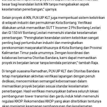
besar bagi keandalan listrik IKN tanpa mengabaikan aspek
keselamatan penerbangan,” ujarnya.
Selain proyek di IKN, PLN UIP KLT juga memperkuat sistem kelistrikan
di wilayah industri dan permukiman Kota Bontang. Verifikasi
dilakukan untuk memastikan SUTT Incomer 2 Phi Bontang Lestari
dan GI 150 kV Bontang Lestari memenuhi standar keselamatan
penerbangan. “Peningkatan keandalan sistem kelistrikan sangat
penting bagi pertumbuhan industri dan meningkatkan
perekonomian masyarakat khusunya di Kota Bontang dan Provinsi
Kalimantan Timur pada umumnya. Dengan koordinasi dan
kolaborasi bersama Otoritas Bandara, kami dapat memastikan
proyek ini berjalan lancar tanpa kendala perizinan,” tambah Raja.
Di tengah suasana Ramadhan, PLN UIP KLT dan Otoritas Bandara
tetap menjalankan aktivitas verifikasi lapangan dengan penuh
dedikasi, mencerminkan semangat kebersamaan dalam
memastikan proyek berjalan sesuai standar keselamatan
penerbangan. Hasil verifikasi menunjukkan bahwa seluruh lokasi
pembangunan tower transmisi dan gardu induk telah memenuhi
regulasi KKOP. Rekomendasi KKOP yang akan diterbitkan tentunya
akan menjamin keamanan pembangunan dan keselamatan