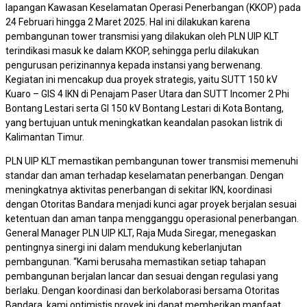
lapangan Kawasan Keselamatan Operasi Penerbangan (KKOP) pada
24 Februari hingga 2 Maret 2025. Hal ini dilakukan karena
pembangunan tower transmisi yang dilakukan oleh PLN UIP KLT
terindikasi masuk ke dalam KKOP, sehingga perlu dilakukan
pengurusan perizinannya kepada instansi yang berwenang.
Kegiatan ini mencakup dua proyek strategis, yaitu SUTT 150 kV
Kuaro – GIS 4 IKN di Penajam Paser Utara dan SUTT Incomer 2 Phi
Bontang Lestari serta GI 150 kV Bontang Lestari di Kota Bontang,
yang bertujuan untuk meningkatkan keandalan pasokan listrik di
Kalimantan Timur.
PLN UIP KLT memastikan pembangunan tower transmisi memenuhi
standar dan aman terhadap keselamatan penerbangan. Dengan
meningkatnya aktivitas penerbangan di sekitar IKN, koordinasi
dengan Otoritas Bandara menjadi kunci agar proyek berjalan sesuai
ketentuan dan aman tanpa mengganggu operasional penerbangan.
General Manager PLN UIP KLT, Raja Muda Siregar, menegaskan
pentingnya sinergi ini dalam mendukung keberlanjutan
pembangunan. “Kami berusaha memastikan setiap tahapan
pembangunan berjalan lancar dan sesuai dengan regulasi yang
berlaku. Dengan koordinasi dan berkolaborasi bersama Otoritas
Bandara, kami optimistis proyek ini dapat memberikan manfaat