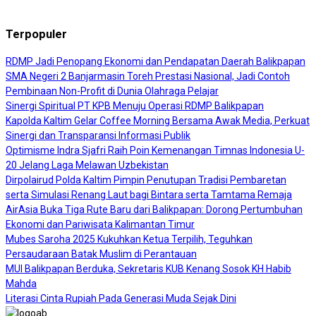
Terpopuler
RDMP Jadi Penopang Ekonomi dan Pendapatan Daerah Balikpapan
SMA Negeri 2 Banjarmasin Toreh Prestasi Nasional, Jadi Contoh
Pembinaan Non-Profit di Dunia Olahraga Pelajar
Sinergi Spiritual PT KPB Menuju Operasi RDMP Balikpapan
Kapolda Kaltim Gelar Coffee Morning Bersama Awak Media, Perkuat
Sinergi dan Transparansi Informasi Publik
Optimisme Indra Sjafri Raih Poin Kemenangan Timnas Indonesia U-
20 Jelang Laga Melawan Uzbekistan
Dirpolairud Polda Kaltim Pimpin Penutupan Tradisi Pembaretan
serta Simulasi Renang Laut bagi Bintara serta Tamtama Remaja
AirAsia Buka Tiga Rute Baru dari Balikpapan: Dorong Pertumbuhan
Ekonomi dan Pariwisata Kalimantan Timur
Mubes Saroha 2025 Kukuhkan Ketua Terpilih, Teguhkan
Persaudaraan Batak Muslim di Perantauan
MUI Balikpapan Berduka, Sekretaris KUB Kenang Sosok KH Habib
Mahda
Literasi Cinta Rupiah Pada Generasi Muda Sejak Dini