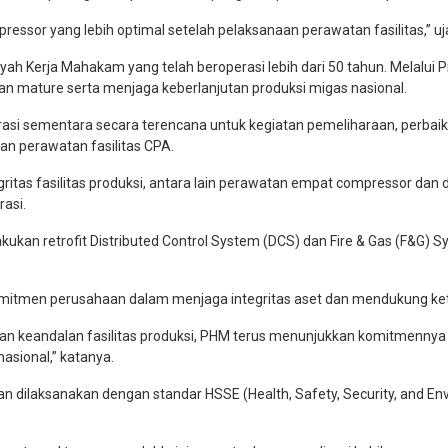
pressor yang lebih optimal setelah pelaksanaan perawatan fasilitas,” 
ah Kerja Mahakam yang telah beroperasi lebih dari 50 tahun. Melalui 
an mature serta menjaga keberlanjutan produksi migas nasional.
 sementara secara terencana untuk kegiatan pemeliharaan, perbaikan,
an perawatan fasilitas CPA.
ritas fasilitas produksi, antara lain perawatan empat compressor dan d
rasi.
kan retrofit Distributed Control System (DCS) dan Fire & Gas (F&G) 
mitmen perusahaan dalam menjaga integritas aset dan mendukung ket
tan keandalan fasilitas produksi, PHM terus menunjukkan komitmennya
asional,” katanya.
ilaksanakan dengan standar HSSE (Health, Safety, Security, and Envi