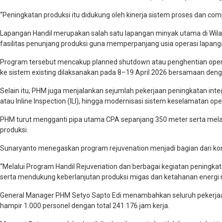
“Peningkatan produksi itu didukung oleh kinerja sistem proses dan com
Lapangan Handil merupakan salah satu lapangan minyak utama di Wilay
fasilitas penunjang produksi guna memperpanjang usia operasi lapang
Program tersebut mencakup planned shutdown atau penghentian operasi
ke sistem existing dilaksanakan pada 8–19 April 2026 bersamaan deng
Selain itu, PHM juga menjalankan sejumlah pekerjaan peningkatan integ
atau Inline Inspection (ILI), hingga modernisasi sistem keselamatan ope
PHM turut mengganti pipa utama CPA sepanjang 350 meter serta melaku
produksi.
Sunaryanto menegaskan program rejuvenation menjadi bagian dari ko
“Melalui Program Handil Rejuvenation dan berbagai kegiatan peningka
serta mendukung keberlanjutan produksi migas dan ketahanan energi n
General Manager PHM Setyo Sapto Edi menambahkan seluruh pekerjaan d
hampir 1.000 personel dengan total 241.176 jam kerja.