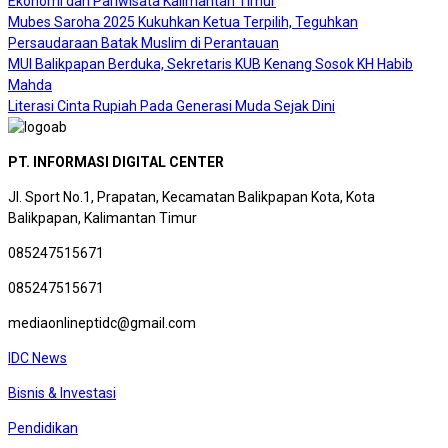
Ekonomi dan Pariwisata Kalimantan Timur
Mubes Saroha 2025 Kukuhkan Ketua Terpilih, Teguhkan
Persaudaraan Batak Muslim di Perantauan
MUI Balikpapan Berduka, Sekretaris KUB Kenang Sosok KH Habib
Mahda
Literasi Cinta Rupiah Pada Generasi Muda Sejak Dini
PT. INFORMASI DIGITAL CENTER
Jl. Sport No.1, Prapatan, Kecamatan Balikpapan Kota, Kota
Balikpapan, Kalimantan Timur
085247515671
085247515671
mediaonlineptidc@gmail.com
IDC News
Bisnis & Investasi
Pendidikan