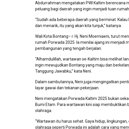
Abdurrahman mengatakan PWI Kaltim berencana m
peluang bagi daerah yang ingin menjadi tuan ruma
“Sudah ada beberapa daerah yang berminat. Kalau leb
dan menarik, itu yang akan kita tunjuk,” katanya.
Wali Kota Bontang– r. Hj. Neni Moerniaeni, turut 
rumah Porwada 2025. Ia menilai ajang ini menjad
pembangunan yang tengah berjalan.
“Alhamdulillah, wartawan se-Kaltim bisa melihat 
ingin mewujudkan Bontang yang maju dan berkelan
Tanggung Jawabku,” kata Neni.
Dalam sambutannya, Neni juga mengingatkan pent
layar gawai dan tekanan pekerjaan.
Neni mengatakan Porwada Kaltim 2025 bukan sekada
Bumi Etam. Para wartawan kini siap membuktikan b
olahraga.
“Wartawan itu harus sehat. Gaya hidup, lingkungan
olahraga seperti Porwada ini adalah cara yang m