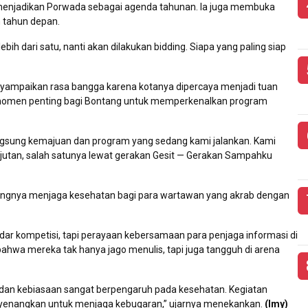
enjadikan Porwada sebagai agenda tahunan. Ia juga membuka
h tahun depan.
ih dari satu, nanti akan dilakukan bidding. Siapa yang paling siap
menyampaikan rasa bangga karena kotanya dipercaya menjadi tuan
i momen penting bagi Bontang untuk memperkenalkan program
langsung kemajuan dan program yang sedang kami jalankan. Kami
jutan, salah satunya lewat gerakan Gesit — Gerakan Sampahku
ingnya menjaga kesehatan bagi para wartawan yang akrab dengan
r kompetisi, tapi perayaan kebersamaan para penjaga informasi di
ahwa mereka tak hanya jago menulis, tapi juga tangguh di arena
, dan kebiasaan sangat berpengaruh pada kesehatan. Kegiatan
enyenangkan untuk menjaga kebugaran,” ujarnya menekankan.
(Imy)