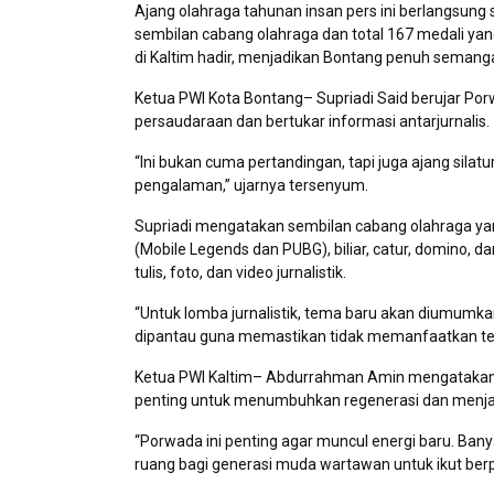
Ajang olahraga tahunan insan pers ini berlangsun
sembilan cabang olahraga dan total 167 medali ya
di Kaltim hadir, menjadikan Bontang penuh semangat
Ketua PWI Kota Bontang– Supriadi Said berujar Po
persaudaraan dan bertukar informasi antarjurnalis.
“Ini bukan cuma pertandingan, tapi juga ajang sila
pengalaman,” ujarnya tersenyum.
Supriadi mengatakan sembilan cabang olahraga yang 
(Mobile Legends dan PUBG), biliar, catur, domino, da
tulis, foto, dan video jurnalistik.
“Untuk lomba jurnalistik, tema baru akan diumumkan
dipantau guna memastikan tidak memanfaatkan tek
Ketua PWI Kaltim– Abdurrahman Amin mengatakan Po
penting untuk menumbuhkan regenerasi dan menja
“Porwada ini penting agar muncul energi baru. Banya
ruang bagi generasi muda wartawan untuk ikut berp