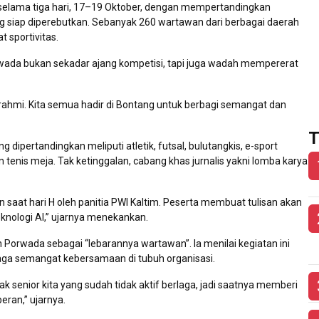
g selama tiga hari, 17–19 Oktober, dengan mempertandingkan
ng siap diperebutkan. Sebanyak 260 wartawan dari berbagai daerah
 sportivitas.
rwada bukan sekadar ajang kompetisi, tapi juga wadah mempererat
turahmi. Kita semua hadir di Bontang untuk berbagi semangat dan
T
dipertandingkan meliputi atletik, futsal, bulutangkis, e-sport
n tenis meja. Tak ketinggalan, cabang khas jurnalis yakni lomba karya
 saat hari H oleh panitia PWI Kaltim. Peserta membuat tulisan akan
nologi AI,” ujarnya menekankan.
rwada sebagai “lebarannya wartawan”. Ia menilai kegiatan ini
ga semangat kebersamaan di tubuh organisasi.
k senior kita yang sudah tidak aktif berlaga, jadi saatnya memberi
eran,” ujarnya.