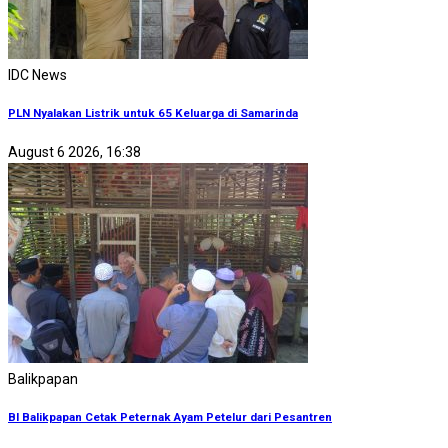
IDC News
PLN Nyalakan Listrik untuk 65 Keluarga di Samarinda
August 6 2026, 16:38
Balikpapan
BI Balikpapan Cetak Peternak Ayam Petelur dari Pesantren