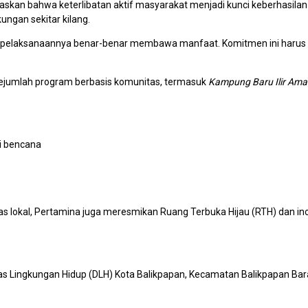
kan bahwa keterlibatan aktif masyarakat menjadi kunci keberhasilan s
ngan sekitar kilang.
 pelaksanaannya benar-benar membawa manfaat. Komitmen ini harus ter
sejumlah program berbasis komunitas, termasuk
Kampung Baru Ilir Aman
i bencana
as lokal, Pertamina juga meresmikan Ruang Terbuka Hijau (RTH) dan in
nas Lingkungan Hidup (DLH) Kota Balikpapan, Kecamatan Balikpapan Bara