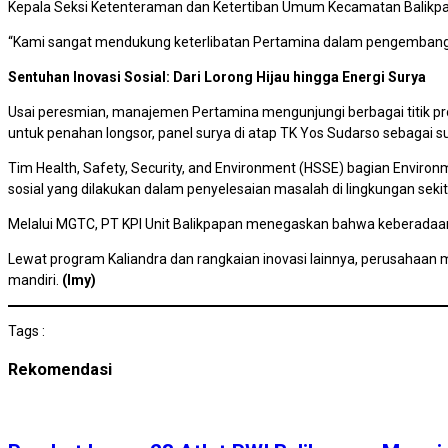
Kepala Seksi Ketenteraman dan Ketertiban Umum Kecamatan Balikpapan 
“Kami sangat mendukung keterlibatan Pertamina dalam pengembangan l
Sentuhan Inovasi Sosial: Dari Lorong Hijau hingga Energi Surya
Usai peresmian, manajemen Pertamina mengunjungi berbagai titik pr
untuk penahan longsor, panel surya di atap TK Yos Sudarso sebagai s
Tim Health, Safety, Security, and Environment (HSSE) bagian Enviro
sosial yang dilakukan dalam penyelesaian masalah di lingkungan sekit
Melalui MGTC, PT KPI Unit Balikpapan menegaskan bahwa keberadaan in
Lewat program Kaliandra dan rangkaian inovasi lainnya, perusahaan m
mandiri.
(Imy)
Tags :
Rekomendasi