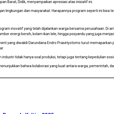
Barat, Didik, menyampaikan apresiasi atas inisiatif ini.
ingkungan dan masyarakat. Harapannya program seperti ini bisa terus
ogram inovatif yang telah dijalankan warga bersama perusahaan. Di a
umber energi bersih, kolam ikan lele, hingga posyandu yang juga menj
nment yang diwakili Darundana Endro Prasetyotomo turut memaparkan p
ar.
dustri tidak hanya soal produksi, tetapi juga tentang kepedulian sos
enunjukkan bahwa kolaborasi yang kuat antara warga, pemerintah, dan 