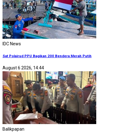
IDC News
Sat Polairud PPU Bagikan 200 Bendera Merah Putih
August 6 2026, 14:44
Balikpapan