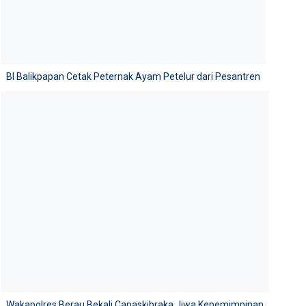
BI Balikpapan Cetak Peternak Ayam Petelur dari Pesantren
Wakapolres Berau Bekali Capaskibraka Jiwa Kepemimpinan