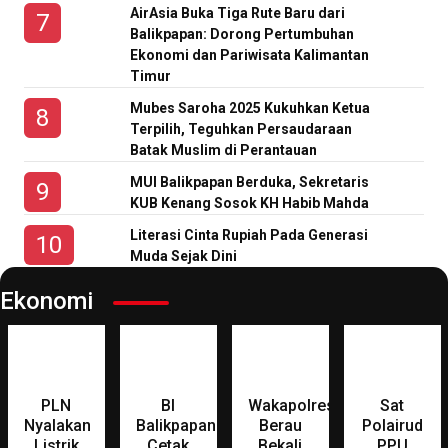
AirAsia Buka Tiga Rute Baru dari
Balikpapan: Dorong Pertumbuhan
Ekonomi dan Pariwisata Kalimantan
Timur
Mubes Saroha 2025 Kukuhkan Ketua
Terpilih, Teguhkan Persaudaraan
Batak Muslim di Perantauan
MUI Balikpapan Berduka, Sekretaris
KUB Kenang Sosok KH Habib Mahda
Literasi Cinta Rupiah Pada Generasi
Muda Sejak Dini
Ekonomi
PLN
BI
Wakapolres
Sat
Nyalakan
Balikpapan
Berau
Polairud
Listrik
Cetak
Bekali
PPU