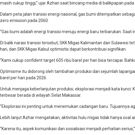
masih cukup tinggi,” ujar Azhari saat bincang media di balikpapan pada
Dalam peta jalan transisi energi nasional, gas bumi ditempatkan seba
zero emission pada 2060.
“Gas bumi adalah energi transisi menuju energi baru terbarukan. Saat i
Di balik narasi transisi tersebut, SKK Migas Kalimantan dan Sulawesi t
hari, dan SKK Migas Kalsul optimistis dapat berkontribusi signifikan.
“Kami cukup confident target 605 ribu barel per hari bisa tercapai. Bah
Optimisme itu didorong oleh tambahan produksi dari sejumlah lapangan m
barel per hari pada 2026.
Untuk menjaga keberlanjutan produksi, eksplorasi menjadi kata kunci
terbesar berada di wilayah Selat Makassar.
“Eksplorasi ini penting untuk menemukan cadangan baru. Tujuannya aga
Lebih lanjut Azhar mengatakan, aktivitas hulu migas tidak hanya soal
“Karena itu, aspek komunikasi dan sosialisasi menjadi perhatian serius