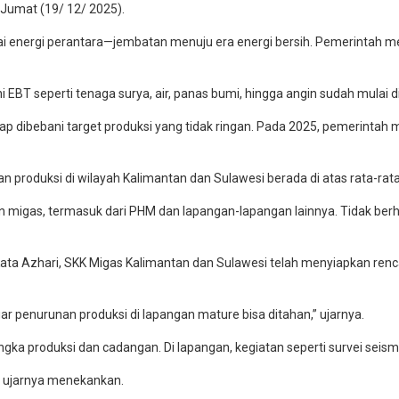
 Jumat (19/ 12/ 2025).
gai energi perantara—jembatan menuju era energi bersih. Pemerintah m
ni EBT seperti tenaga surya, air, panas bumi, hingga angin sudah mulai 
etap dibebani target produksi yang tidak ringan. Pada 2025, pemerintah 
kan produksi di wilayah Kalimantan dan Sulawesi berada di atas rata-rata
igas, termasuk dari PHM dan lapangan-lapangan lainnya. Tidak berhenti 
. Kata Azhari, SKK Migas Kalimantan dan Sulawesi telah menyiapkan re
r penurunan produksi di lapangan mature bisa ditahan,” ujarnya.
 angka produksi dan cadangan. Di lapangan, kegiatan seperti survei se
,” ujarnya menekankan.