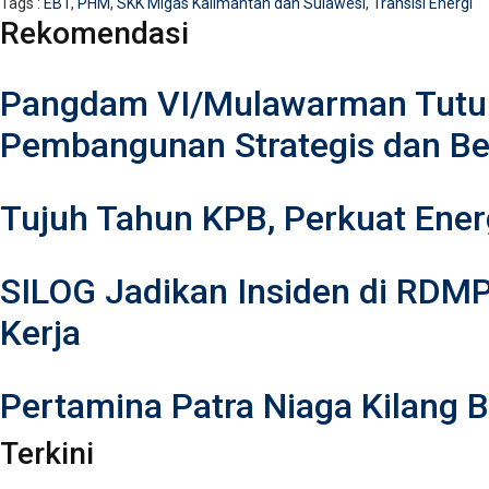
Tags :
EBT
,
PHM
,
SKK Migas Kalimantan dan Sulawesi
,
Transisi Energi
Rekomendasi
Pangdam VI/Mulawarman Tutup
Pembangunan Strategis dan Be
Tujuh Tahun KPB, Perkuat Ener
SILOG Jadikan Insiden di RDM
Kerja
Pertamina Patra Niaga Kilang
Terkini