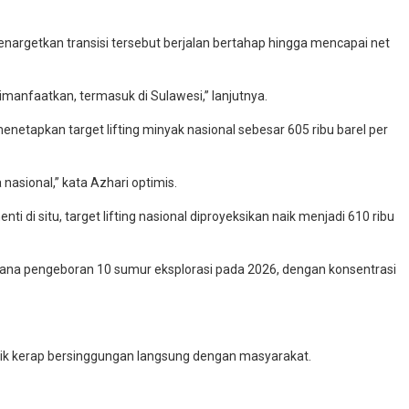
enargetkan transisi tersebut berjalan bertahap hingga mencapai net
dimanfaatkan, termasuk di Sulawesi,” lanjutnya.
menetapkan target lifting minyak nasional sebesar 605 ribu barel per
 nasional,” kata Azhari optimis.
di situ, target lifting nasional diproyeksikan naik menjadi 610 ribu
ncana pengeboran 10 sumur eksplorasi pada 2026, dengan konsentrasi
ismik kerap bersinggungan langsung dengan masyarakat.