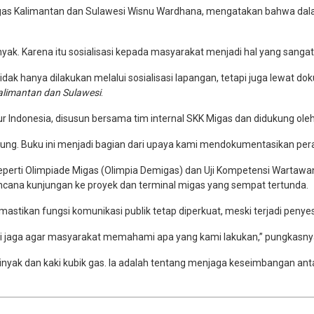
gas Kalimantan dan Sulawesi Wisnu Wardhana, mengatakan bahwa dala
yak. Karena itu sosialisasi kepada masyarakat menjadi hal yang sangat 
k hanya dilakukan melalui sosialisasi lapangan, tetapi juga lewat doku
alimantan dan Sulawesi
.
r Indonesia, disusun bersama tim internal SKK Migas dan didukung oleh
g. Buku ini menjadi bagian dari upaya kami mendokumentasikan peran
seperti Olimpiade Migas (Olimpia Demigas) dan Uji Kompetensi Wartawa
ncana kunjungan ke proyek dan terminal migas yang sempat tertunda.
astikan fungsi komunikasi publik tetap diperkuat, meski terjadi penyes
 kami jaga agar masyarakat memahami apa yang kami lakukan,” pungkasny
minyak dan kaki kubik gas. Ia adalah tentang menjaga keseimbangan ant