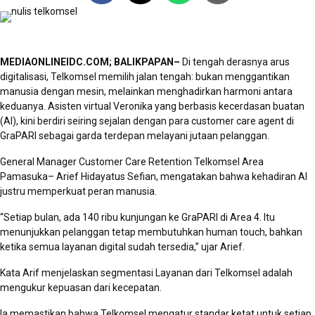
MEDIAONLINEIDC.COM; BALIKPAPAN–
Di tengah derasnya arus
digitalisasi, Telkomsel memilih jalan tengah: bukan menggantikan
manusia dengan mesin, melainkan menghadirkan harmoni antara
keduanya. Asisten virtual Veronika yang berbasis kecerdasan buatan
(AI), kini berdiri seiring sejalan dengan para customer care agent di
GraPARI sebagai garda terdepan melayani jutaan pelanggan.
General Manager Customer Care Retention Telkomsel Area
Pamasuka– Arief Hidayatus Sefian, mengatakan bahwa kehadiran AI
justru memperkuat peran manusia.
“Setiap bulan, ada 140 ribu kunjungan ke GraPARI di Area 4. Itu
menunjukkan pelanggan tetap membutuhkan human touch, bahkan
ketika semua layanan digital sudah tersedia,” ujar Arief.
Kata Arif menjelaskan segmentasi Layanan dari Telkomsel adalah
mengukur kepuasan dari kecepatan.
Ia memastikan bahwa Telkomsel mengatur standar ketat untuk setiap