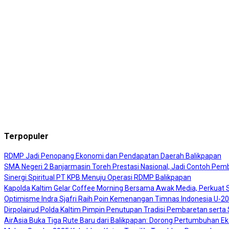
Terpopuler
RDMP Jadi Penopang Ekonomi dan Pendapatan Daerah Balikpapan
SMA Negeri 2 Banjarmasin Toreh Prestasi Nasional, Jadi Contoh Pembi
Sinergi Spiritual PT KPB Menuju Operasi RDMP Balikpapan
Kapolda Kaltim Gelar Coffee Morning Bersama Awak Media, Perkuat Si
Optimisme Indra Sjafri Raih Poin Kemenangan Timnas Indonesia U-2
Dirpolairud Polda Kaltim Pimpin Penutupan Tradisi Pembaretan sert
AirAsia Buka Tiga Rute Baru dari Balikpapan: Dorong Pertumbuhan E