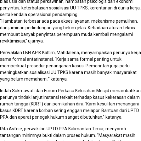
bias usia dan status perkawinan, hambatan psikologis dan ekonomi
penyintas, keterbatasan sosialisasi UU TPKS, kerentanan di dunia kerja,
serta kendala operasional pendamping.
“Hambatan terbesar ada pada akses layanan, mekanisme pemulihan,
dan jaminan perlindungan yang belum jelas. Ketiadaan aturan teknis
membuat banyak penyintas perempuan muda kembali mengalami
reviktimisasi,” ujarnya.
Perwakilan LBH APIK Kaltim, Mahdalena, menyampaikan perlunya kerja
sama formal antarinstansi. “Kerja sama formal penting untuk
memperkuat prosedur penanganan kasus. Pemerintah juga perlu
meningkatkan sosialisasi UU TPKS karena masih banyak masyarakat
yang belum memahami,” katanya.
Indah Sukmawati dari Forum Perkasa Kelurahan Mesjid menambahkan
perlunya tindak lanjut instansi terkait terhadap kasus kekerasan dalam
rumah tangga (KDRT) dan pernikahan dini. “Kami kesulitan menangani
kasus KDRT karena korban sering enggan melapor. Bantuan dari UPTD
PPA dan aparat penegak hukum sangat dibutuhkan,” katanya.
Rita Asfnie, perwakilan UPTD PPA Kalimantan Timur, menyoroti
tantangan minimnya bukti dalam proses hukum. “Masyarakat masih