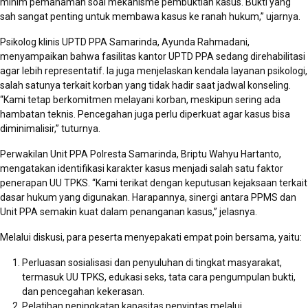
minim pemahaman soal mekanisme pembuktian kasus. Bukti yang
sah sangat penting untuk membawa kasus ke ranah hukum,” ujarnya.
Psikolog klinis UPTD PPA Samarinda, Ayunda Rahmadani,
menyampaikan bahwa fasilitas kantor UPTD PPA sedang direhabilitasi
agar lebih representatif. Ia juga menjelaskan kendala layanan psikologi,
salah satunya terkait korban yang tidak hadir saat jadwal konseling.
“Kami tetap berkomitmen melayani korban, meskipun sering ada
hambatan teknis. Pencegahan juga perlu diperkuat agar kasus bisa
diminimalisir,” tuturnya.
Perwakilan Unit PPA Polresta Samarinda, Briptu Wahyu Hartanto,
mengatakan identifikasi karakter kasus menjadi salah satu faktor
penerapan UU TPKS. “Kami terikat dengan keputusan kejaksaan terkait
dasar hukum yang digunakan. Harapannya, sinergi antara PPMS dan
Unit PPA semakin kuat dalam penanganan kasus,” jelasnya.
Melalui diskusi, para peserta menyepakati empat poin bersama, yaitu:
Perluasan sosialisasi dan penyuluhan di tingkat masyarakat,
termasuk UU TPKS, edukasi seks, tata cara pengumpulan bukti,
dan pencegahan kekerasan.
Pelatihan peningkatan kapasitas penyintas melalui