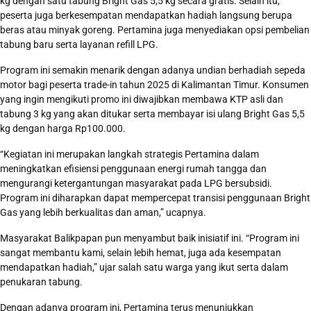
kg dengan satu tabung Bright Gas 5,5 kg secara gratis. Selain itu,
peserta juga berkesempatan mendapatkan hadiah langsung berupa
beras atau minyak goreng. Pertamina juga menyediakan opsi pembelian
tabung baru serta layanan refill LPG.
Program ini semakin menarik dengan adanya undian berhadiah sepeda
motor bagi peserta trade-in tahun 2025 di Kalimantan Timur. Konsumen
yang ingin mengikuti promo ini diwajibkan membawa KTP asli dan
tabung 3 kg yang akan ditukar serta membayar isi ulang Bright Gas 5,5
kg dengan harga Rp100.000.
“Kegiatan ini merupakan langkah strategis Pertamina dalam
meningkatkan efisiensi penggunaan energi rumah tangga dan
mengurangi ketergantungan masyarakat pada LPG bersubsidi.
Program ini diharapkan dapat mempercepat transisi penggunaan Bright
Gas yang lebih berkualitas dan aman,” ucapnya.
Masyarakat Balikpapan pun menyambut baik inisiatif ini. “Program ini
sangat membantu kami, selain lebih hemat, juga ada kesempatan
mendapatkan hadiah,” ujar salah satu warga yang ikut serta dalam
penukaran tabung.
Dengan adanya program ini, Pertamina terus menunjukkan