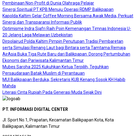
Pembinaan Non-Profit di Dunia Olahraga Pelajar
Sinergi Spiritual PT KPB Menuju Operasi RDMP Balikpapan
Kapolda Kaltim Gelar Coffee Morning Bersama Awak Media, Perkuat
Sinergi dan Transparansi Informasi Publik
Optimisme Indra Sjafri Raih Poin Kemenangan Timnas Indonesia U-
20 Jelang Laga Melawan Uzbekistan
Dirpolairud Polda Kaltim Pimpin Penutupan Tradisi Pembaretan
serta Simulasi Renang Laut bagi Bintara serta Tamtama Remaja
AirAsia Buka Tiga Rute Baru dari Balikpapan: Dorong Pertumbuhan
Ekonomi dan Pariwisata Kalimantan Timur
Mubes Saroha 2025 Kukuhkan Ketua Terpilih, Teguhkan
Persaudaraan Batak Muslim di Perantauan
MUI Balikpapan Berduka, Sekretaris KUB Kenang Sosok KH Habib
Mahda
Literasi Cinta Rupiah Pada Generasi Muda Sejak Dini
PT. INFORMASI DIGITAL CENTER
Jl. Sport No.1, Prapatan, Kecamatan Balikpapan Kota, Kota
Balikpapan, Kalimantan Timur