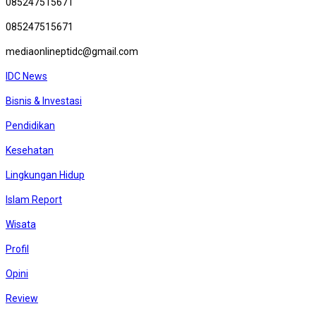
085247515671
085247515671
mediaonlineptidc@gmail.com
IDC News
Bisnis & Investasi
Pendidikan
Kesehatan
Lingkungan Hidup
Islam Report
Wisata
Profil
Opini
Review