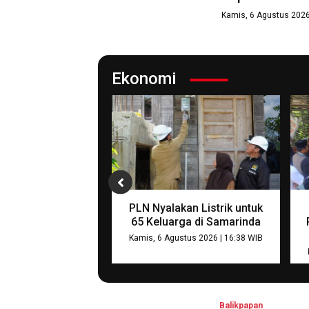
Kamis, 6 Agustus 2026
Ekonomi
a RU V Salurkan
PLN Nyalakan Listrik untuk
dan Donasi Buku
65 Keluarga di Samarinda
k-anak di Ring-1
Kamis, 6 Agustus 2026 | 16:38 WIB
Kilang
stus 2026 | 22:00 WIB
Balikpapan