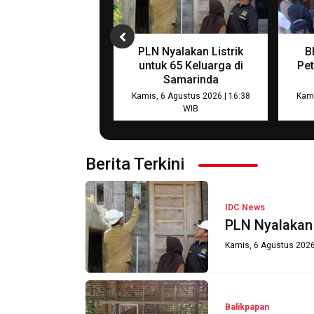
n Komisi XII DPR
PLN Nyalakan Listrik
B
Perkuat Sinergi
untuk 65 Keluarga di
Pet
s Akses Listrik di
Samarinda
ltim-Kaltara
Kamis, 6 Agustus 2026 | 16:38
Kami
WIB
gustus 2026 | 21:05 WIB
Berita Terkini
IDC News
PLN Nyalakan 
Kamis, 6 Agustus 2026
Balikpapan