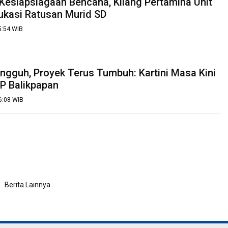
 Kesiapsiagaan Bencana, Kilang Pertamina Unit
ukasi Ratusan Murid SD
15:54 WIB
gguh, Proyek Terus Tumbuh: Kartini Masa Kini
P Balikpapan
16:08 WIB
Berita Lainnya
IDC News
Wisata
Bisnis & Investasi
Profil