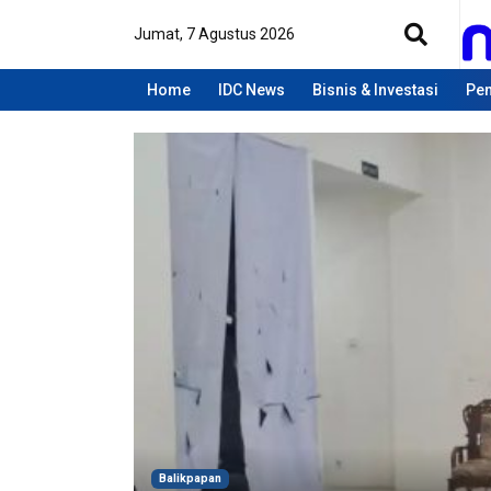
Jumat, 7 Agustus 2026
Home
IDC News
Bisnis & Investasi
Pen
Balikpapan
Balikpapan
Balikpapan
Balikpapan
Balikpapan