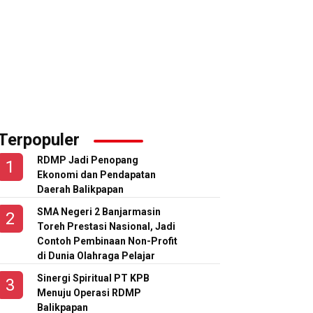
Terpopuler
RDMP Jadi Penopang
Ekonomi dan Pendapatan
Daerah Balikpapan
tuan dan Donasi Buku untuk Anak-anak di Ring-1 Kilang
PLN dan Komisi XII DPR RI Perkuat Sinergi Perluas Akses Listrik di Kalt
Inflasi Balikpapan dan PPU Melandai,
PLN Nyal
SMA Negeri 2 Banjarmasin
Toreh Prestasi Nasional, Jadi
Contoh Pembinaan Non-Profit
di Dunia Olahraga Pelajar
Sinergi Spiritual PT KPB
Menuju Operasi RDMP
Balikpapan