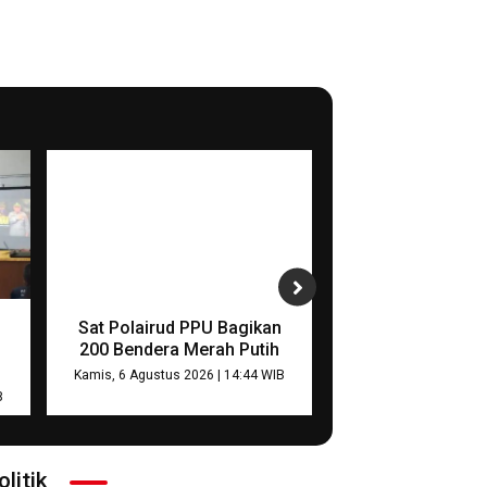
Sat Polairud PPU Bagikan
Kapolres Kubar 
200 Bendera Merah Putih
dan Layanan Call
Kamis, 6 Agustus 2026 | 14:44 WIB
Kamis, 6 Agustus 202
B
olitik