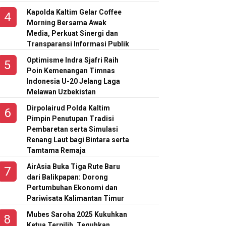
Kapolda Kaltim Gelar Coffee
Morning Bersama Awak
Media, Perkuat Sinergi dan
Kapolres Kubar Cek
Pertamina RU V Salurkan
Transparansi Informasi Publik
Rutan dan Layanan Call
Bantuan dan Donasi Buku
Center 110
untuk Anak-anak di Ring-
Optimisme Indra Sjafri Raih
1 Kilang
Kamis, 6 Agustus 2026 | 13:58
Poin Kemenangan Timnas
WIB
Rabu, 5 Agustus 2026 | 22:00 WIB
Indonesia U-20 Jelang Laga
Melawan Uzbekistan
Dirpolairud Polda Kaltim
Pimpin Penutupan Tradisi
Pembaretan serta Simulasi
Renang Laut bagi Bintara serta
Tamtama Remaja
AirAsia Buka Tiga Rute Baru
dari Balikpapan: Dorong
Pertumbuhan Ekonomi dan
Pariwisata Kalimantan Timur
Mubes Saroha 2025 Kukuhkan
Ketua Terpilih, Teguhkan