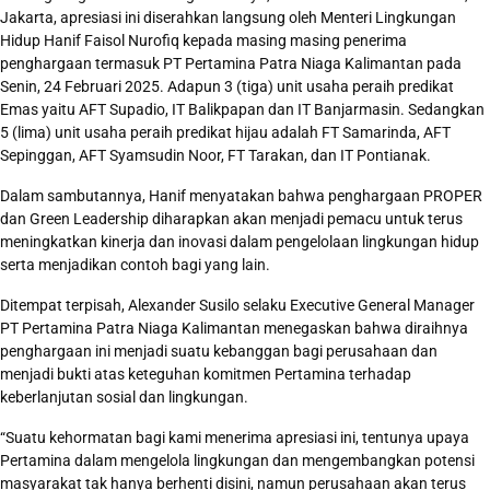
Jakarta, apresiasi ini diserahkan langsung oleh Menteri Lingkungan
Hidup Hanif Faisol Nurofiq kepada masing masing penerima
penghargaan termasuk PT Pertamina Patra Niaga Kalimantan pada
Senin, 24 Februari 2025. Adapun 3 (tiga) unit usaha peraih predikat
Emas yaitu AFT Supadio, IT Balikpapan dan IT Banjarmasin. Sedangkan
5 (lima) unit usaha peraih predikat hijau adalah FT Samarinda, AFT
Sepinggan, AFT Syamsudin Noor, FT Tarakan, dan IT Pontianak.
Dalam sambutannya, Hanif menyatakan bahwa penghargaan PROPER
dan Green Leadership diharapkan akan menjadi pemacu untuk terus
meningkatkan kinerja dan inovasi dalam pengelolaan lingkungan hidup
serta menjadikan contoh bagi yang lain.
Ditempat terpisah, Alexander Susilo selaku Executive General Manager
PT Pertamina Patra Niaga Kalimantan menegaskan bahwa diraihnya
penghargaan ini menjadi suatu kebanggan bagi perusahaan dan
menjadi bukti atas keteguhan komitmen Pertamina terhadap
keberlanjutan sosial dan lingkungan.
“Suatu kehormatan bagi kami menerima apresiasi ini, tentunya upaya
Pertamina dalam mengelola lingkungan dan mengembangkan potensi
masyarakat tak hanya berhenti disini, namun perusahaan akan terus