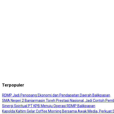
Terpopuler
RDMP Jadi Penopang Ekonomi dan Pendapatan Daerah Balikpapan
SMA Negeri 2 Banjarmasin Toreh Prestasi Nasional, Jadi Contoh Pembi
Sinergi Spiritual PT KPB Menuju Operasi RDMP Balikpapan
Kapolda Kaltim Gelar Coffee Morning Bersama Awak Media, Perkuat Si