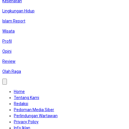
Kesehatan
Lingkungan Hidup
Islam Report
Wisata
Profil
Opini
Review
Olah Raga
Home
Tentang Kami
Redaksi
Pedoman Media Siber
Perlindungan Wartawan
Privacy Policy
Info Iklan