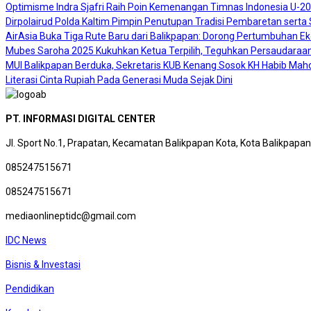
Optimisme Indra Sjafri Raih Poin Kemenangan Timnas Indonesia U-2
Dirpolairud Polda Kaltim Pimpin Penutupan Tradisi Pembaretan sert
AirAsia Buka Tiga Rute Baru dari Balikpapan: Dorong Pertumbuhan E
Mubes Saroha 2025 Kukuhkan Ketua Terpilih, Teguhkan Persaudaraan
MUI Balikpapan Berduka, Sekretaris KUB Kenang Sosok KH Habib Mah
Literasi Cinta Rupiah Pada Generasi Muda Sejak Dini
PT. INFORMASI DIGITAL CENTER
Jl. Sport No.1, Prapatan, Kecamatan Balikpapan Kota, Kota Balikpapa
085247515671
085247515671
mediaonlineptidc@gmail.com
IDC News
Bisnis & Investasi
Pendidikan