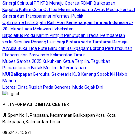
Sinergi Spiritual PT KPB Menuju Operasi RDMP Balikpapan
Kapolda Kaltim Gelar Coffee Morning Bersama Awak Media, Perkuat
Sinergi dan Transparansi Informasi Publik
Optimisme Indra Sjafri Raih Poin Kemenangan Timnas Indonesia U-
20 Jelang Laga Melawan Uzbekistan
Dirpolairud Polda Kaltim Pimpin Penutupan Tradisi Pembaretan
serta Simulasi Renang Laut bagi Bintara serta Tamtama Remaja
AirAsia Buka Tiga Rute Baru dari Balikpapan: Dorong Pertumbuhan
Ekonomi dan Pariwisata Kalimantan Timur
Mubes Saroha 2025 Kukuhkan Ketua Terpilih, Teguhkan
Persaudaraan Batak Muslim di Perantauan
MUI Balikpapan Berduka, Sekretaris KUB Kenang Sosok KH Habib
Mahda
Literasi Cinta Rupiah Pada Generasi Muda Sejak Dini
PT. INFORMASI DIGITAL CENTER
Jl. Sport No.1, Prapatan, Kecamatan Balikpapan Kota, Kota
Balikpapan, Kalimantan Timur
085247515671