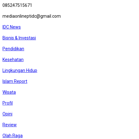
085247515671
mediaonlineptidc@gmail.com
IDC News
Bisnis & Investasi
Pendidikan
Kesehatan
Lingkungan Hidup
Islam Report
Wisata
Profil
Opini
Review
Olah Raga