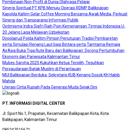
Pembinaan Non-Profit di Dunia Olahraga Pelajar
Sinergi Spiritual PT KPB Menuju Operasi RDMP Balikpapan
Kapolda Kaltim Gelar Coffee Morning Bersama Awak Media, Perkuat
Sinergi dan Transparansi Informasi Publik
Optimisme Indra Sjafri Raih Poin Kemenangan Timnas Indonesia U-
20 Jelang Laga Melawan Uzbekistan
Dirpolairud Polda Kaltim Pimpin Penutupan Tradisi Pembaretan
serta Simulasi Renang Laut bagi Bintara serta Tamtama Remaja
AirAsia Buka Tiga Rute Baru dari Balikpapan: Dorong Pertumbuhan
Ekonomi dan Pariwisata Kalimantan Timur
Mubes Saroha 2025 Kukuhkan Ketua Terpilih, Teguhkan
Persaudaraan Batak Muslim di Perantauan
MUI Balikpapan Berduka, Sekretaris KUB Kenang Sosok KH Habib
Mahda
Literasi Cinta Rupiah Pada Generasi Muda Sejak Dini
PT. INFORMASI DIGITAL CENTER
Jl. Sport No.1, Prapatan, Kecamatan Balikpapan Kota, Kota
Balikpapan, Kalimantan Timur
085247515671