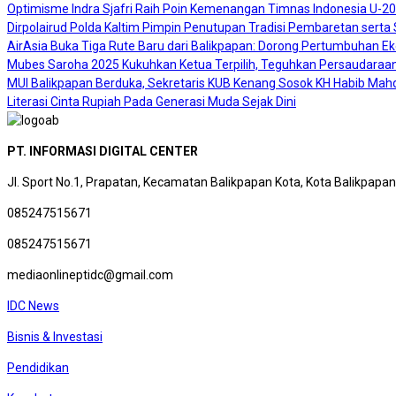
Optimisme Indra Sjafri Raih Poin Kemenangan Timnas Indonesia U-2
Dirpolairud Polda Kaltim Pimpin Penutupan Tradisi Pembaretan sert
AirAsia Buka Tiga Rute Baru dari Balikpapan: Dorong Pertumbuhan E
Mubes Saroha 2025 Kukuhkan Ketua Terpilih, Teguhkan Persaudaraan
MUI Balikpapan Berduka, Sekretaris KUB Kenang Sosok KH Habib Mah
Literasi Cinta Rupiah Pada Generasi Muda Sejak Dini
PT. INFORMASI DIGITAL CENTER
Jl. Sport No.1, Prapatan, Kecamatan Balikpapan Kota, Kota Balikpapa
085247515671
085247515671
mediaonlineptidc@gmail.com
IDC News
Bisnis & Investasi
Pendidikan