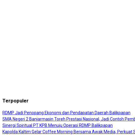
Terpopuler
RDMP Jadi Penopang Ekonomi dan Pendapatan Daerah Balikpapan
SMA Negeri 2 Banjarmasin Toreh Prestasi Nasional, Jadi Contoh Pembi
Sinergi Spiritual PT KPB Menuju Operasi RDMP Balikpapan
Kapolda Kaltim Gelar Coffee Morning Bersama Awak Media, Perkuat Si