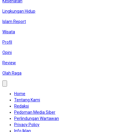
Kesehatan
Lingkungan Hidup
Islam Report
Wisata
Profil
Opini
Review
Olah Raga
Home
Tentang Kami
Redaksi
Pedoman Media Siber
Perlindungan Wartawan
Privacy Policy
Info Iklan