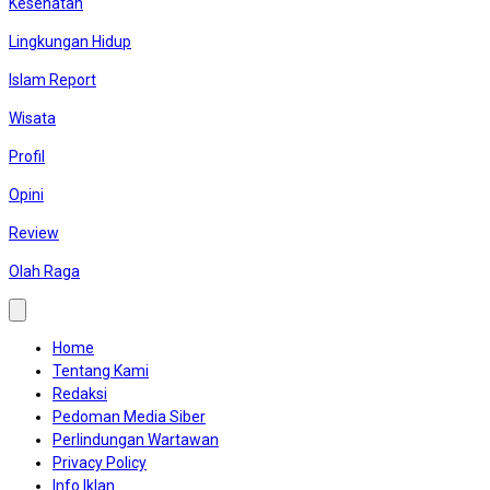
Kesehatan
Lingkungan Hidup
Islam Report
Wisata
Profil
Opini
Review
Olah Raga
Home
Tentang Kami
Redaksi
Pedoman Media Siber
Perlindungan Wartawan
Privacy Policy
Info Iklan