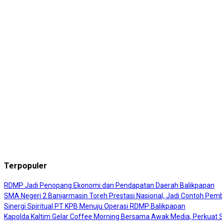
Terpopuler
RDMP Jadi Penopang Ekonomi dan Pendapatan Daerah Balikpapan
SMA Negeri 2 Banjarmasin Toreh Prestasi Nasional, Jadi Contoh Pembi
Sinergi Spiritual PT KPB Menuju Operasi RDMP Balikpapan
Kapolda Kaltim Gelar Coffee Morning Bersama Awak Media, Perkuat Si