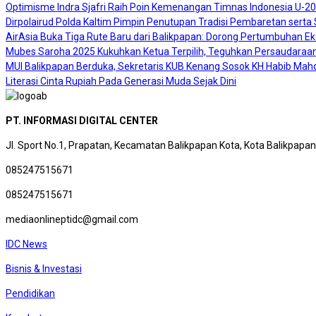
Optimisme Indra Sjafri Raih Poin Kemenangan Timnas Indonesia U-2
Dirpolairud Polda Kaltim Pimpin Penutupan Tradisi Pembaretan sert
AirAsia Buka Tiga Rute Baru dari Balikpapan: Dorong Pertumbuhan E
Mubes Saroha 2025 Kukuhkan Ketua Terpilih, Teguhkan Persaudaraan
MUI Balikpapan Berduka, Sekretaris KUB Kenang Sosok KH Habib Mah
Literasi Cinta Rupiah Pada Generasi Muda Sejak Dini
PT. INFORMASI DIGITAL CENTER
Jl. Sport No.1, Prapatan, Kecamatan Balikpapan Kota, Kota Balikpapa
085247515671
085247515671
mediaonlineptidc@gmail.com
IDC News
Bisnis & Investasi
Pendidikan