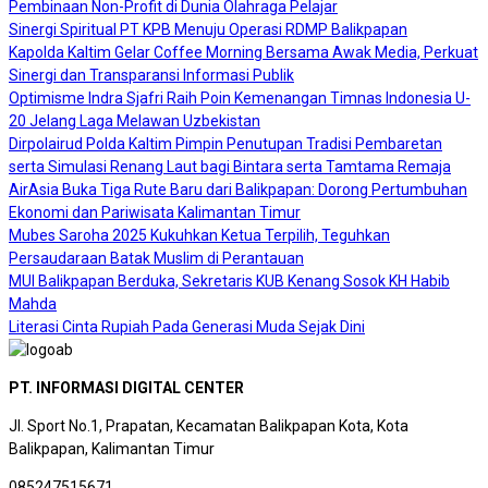
Pembinaan Non-Profit di Dunia Olahraga Pelajar
Sinergi Spiritual PT KPB Menuju Operasi RDMP Balikpapan
Kapolda Kaltim Gelar Coffee Morning Bersama Awak Media, Perkuat
Sinergi dan Transparansi Informasi Publik
Optimisme Indra Sjafri Raih Poin Kemenangan Timnas Indonesia U-
20 Jelang Laga Melawan Uzbekistan
Dirpolairud Polda Kaltim Pimpin Penutupan Tradisi Pembaretan
serta Simulasi Renang Laut bagi Bintara serta Tamtama Remaja
AirAsia Buka Tiga Rute Baru dari Balikpapan: Dorong Pertumbuhan
Ekonomi dan Pariwisata Kalimantan Timur
Mubes Saroha 2025 Kukuhkan Ketua Terpilih, Teguhkan
Persaudaraan Batak Muslim di Perantauan
MUI Balikpapan Berduka, Sekretaris KUB Kenang Sosok KH Habib
Mahda
Literasi Cinta Rupiah Pada Generasi Muda Sejak Dini
PT. INFORMASI DIGITAL CENTER
Jl. Sport No.1, Prapatan, Kecamatan Balikpapan Kota, Kota
Balikpapan, Kalimantan Timur
085247515671