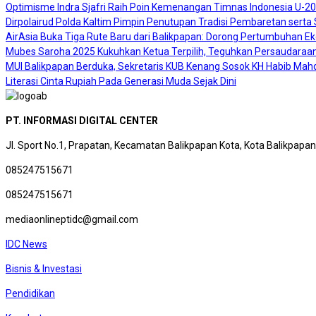
Optimisme Indra Sjafri Raih Poin Kemenangan Timnas Indonesia U-2
Dirpolairud Polda Kaltim Pimpin Penutupan Tradisi Pembaretan sert
AirAsia Buka Tiga Rute Baru dari Balikpapan: Dorong Pertumbuhan E
Mubes Saroha 2025 Kukuhkan Ketua Terpilih, Teguhkan Persaudaraan
MUI Balikpapan Berduka, Sekretaris KUB Kenang Sosok KH Habib Mah
Literasi Cinta Rupiah Pada Generasi Muda Sejak Dini
PT. INFORMASI DIGITAL CENTER
Jl. Sport No.1, Prapatan, Kecamatan Balikpapan Kota, Kota Balikpapa
085247515671
085247515671
mediaonlineptidc@gmail.com
IDC News
Bisnis & Investasi
Pendidikan