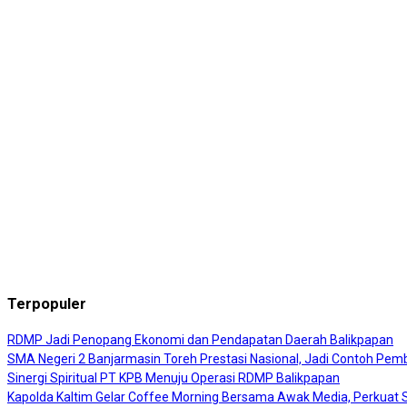
Terpopuler
RDMP Jadi Penopang Ekonomi dan Pendapatan Daerah Balikpapan
SMA Negeri 2 Banjarmasin Toreh Prestasi Nasional, Jadi Contoh Pembi
Sinergi Spiritual PT KPB Menuju Operasi RDMP Balikpapan
Kapolda Kaltim Gelar Coffee Morning Bersama Awak Media, Perkuat Si