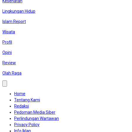
Kesehatan
Lingkungan Hidup
Islam Report
Wisata
Profil
Opini
Review
Olah Raga
Home
Tentang Kami
Redaksi
Pedoman Media Siber
Perlindungan Wartawan
Privacy Policy
Info Iklan