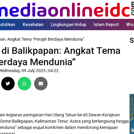
didikan
Kesehatan
Lingkungan Hidup
Islam Report
Wis
S
pan: Angkat Tema “Perajin Berdaya Mendunia”
di Balikpapan: Angkat Tema
Berdaya Mendunia”
Wednesday, 09 July 2025 | 04:22
an kegiatan peringatan Hari Ulang Tahun ke-45 Dewan Kerajinan
CC Dome Balikpapan, Kalimantan Timur. Acara yang berlangsung hingga
a Mendunia” sebagai wujud komitmen dalam mendorong kemajuan
nasional.