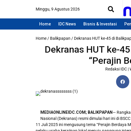
Minggu, 9 Agustus 2026
Home
IDC News
Bisnis & Investasi
Pen
Home
/
Balikpapan
/
Dekranas HUT ke-45 di Balikpa
Dekranas HUT ke-45 
“Perajin 
Redaksi IDC
|
MEDIAONLINEIDC.COM; BALIKPAPAN
— Rangkai
Nasional (Dekranas) resmi dimulai hari ini di BS
11 Juli 2025 ini mengusung tema “Perajin Berday
pelaku usaha kerajinan lokal menuju panggung inter