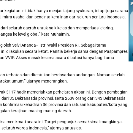
 kegiatan ini tidak hanya menjadi ajang syukuran, tetapi juga sarana
mitra usaha, dan pencinta kerajinan dari seluruh penjuru Indonesia.
ri seluruh daerah untuk naik kelas dan memperluas jejaring.
gsa ke level global,” kata Muhaimin.
 oleh Selvi Ananda– istri Wakil Presiden RI. Sebagai tamu
ni dilakukan secara ketat. Panitia bekerja sama dengan Paspampres
n VVIP. Akses masuk ke area acara dibatasi hanya bagi tamu
ngan terbatas dan ditentukan berdasarkan undangan. Namun setelah
syarakat umum,” ujarnya menerangkan.
yak 3117 hadir memeriahkan perhelatan akbar ini. Dengan pembagian
dari 35 Dekranasda provinsi, serta 2639 orang dari 343 Dekranasda
ri konfirmasi kehadiran 36 provinsi dan ratusan kabupaten/kota yang
ulan kerajinan masing-masing daerah.
isa menikmati acara ini. Target pengunjuk semaksimal mungkin ya.
 seluruh warga Indonesia,” ujarnya antusias.