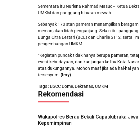
Sementara itu Nurlena Rahmad Masud– Ketua Dekra
UMKM dan panggung hiburan mewah.
Sebanyak 170 stan pameran menampilkan beragam pr
memanjakan lidah pengunjung. Selain itu, panggung 
Bunga Citra Lestari (BCL) dan Charlie ST12, serta l
pengembangan UMKM.
“Kegiatan puncak tidak hanya berupa pameran, tetap
event kebudayaan, dan kunjungan ke Ibu Kota Nusan
atas dukungannya. Mohon maaf jika ada hal-hal yan
tersenyum.
(Imy)
Tags :
BSCC Dome
,
Dekranas
,
UMKM
Rekomendasi
Wakapolres Berau Bekali Capaskibraka Jiwa
Kepemimpinan