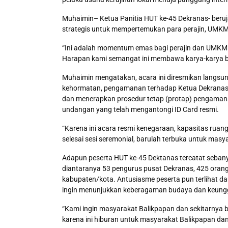
Muhaimin– Ketua Panitia HUT ke-45 Dekranas- berujar
strategis untuk mempertemukan para perajin, UMKM, 
“Ini adalah momentum emas bagi perajin dan UMKM da
Harapan kami semangat ini membawa karya-karya ban
Muhaimin mengatakan, acara ini diresmikan langsung
kehormatan, pengamanan terhadap Ketua Dekranas i
dan menerapkan prosedur tetap (protap) pengamana
undangan yang telah mengantongi ID Card resmi.
“Karena ini acara resmi kenegaraan, kapasitas rua
selesai sesi seremonial, barulah terbuka untuk ma
Adapun peserta HUT ke-45 Dektanas tercatat seban
diantaranya 53 pengurus pusat Dekranas, 425 orang 
kabupaten/kota. Antusiasme peserta pun terlihat da
ingin menunjukkan keberagaman budaya dan keungg
“Kami ingin masyarakat Balikpapan dan sekitarnya b
karena ini hiburan untuk masyarakat Balikpapan dan